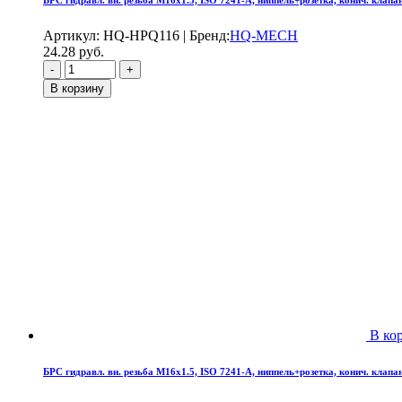
Артикул:
HQ-HPQ116
|
Бренд:
HQ-MECH
24.28
руб.
В корзину
В ко
БРС гидравл. вн. резьба М16х1.5, ISO 7241-A, ниппель+розетка, конич. клапан