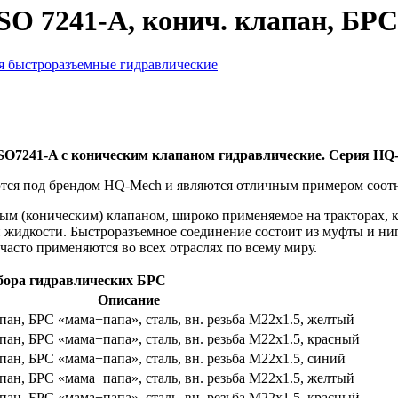
O 7241-A, конич. клапан, БРС «
я быстроразъемные гидравлические
SO7241-A с коническим клапаном гидравлические. Серия HQ
ся под брендом HQ-Mech и являются отличным примером соотн
тым (коническим) клапаном, широко применяемое на тракторах,
 жидкости. Быстроразъемное соединение состоит из муфты и нип
часто применяются во всех отраслях по всему миру.
бора гидравлических БРС
Описание
ан, БРС «мама+папа», сталь, вн. резьба M22х1.5, желтый
ан, БРС «мама+папа», сталь, вн. резьба M22х1.5, красный
ан, БРС «мама+папа», сталь, вн. резьба M22х1.5, синий
ан, БРС «мама+папа», сталь, вн. резьба M22х1.5, желтый
ан, БРС «мама+папа», сталь, вн. резьба M22х1.5, красный