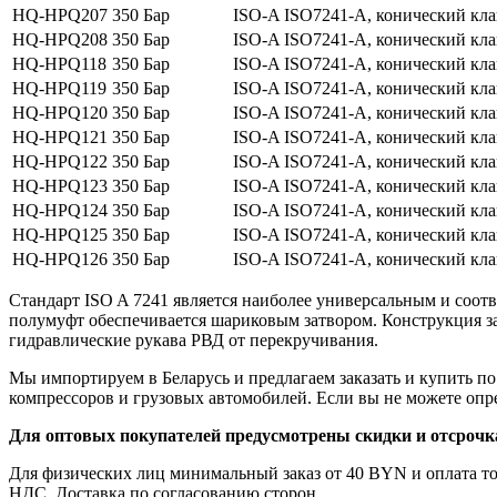
HQ-HPQ207
350 Бар
ISO-A ISO7241-A, конический клап
HQ-HPQ208
350 Бар
ISO-A ISO7241-A, конический клап
HQ-HPQ118
350 Бар
ISO-A ISO7241-A, конический клап
HQ-HPQ119
350 Бар
ISO-A ISO7241-A, конический клап
HQ-HPQ120
350 Бар
ISO-A ISO7241-A, конический клап
HQ-HPQ121
350 Бар
ISO-A ISO7241-A, конический клап
HQ-HPQ122
350 Бар
ISO-A ISO7241-A, конический клап
HQ-HPQ123
350 Бар
ISO-A ISO7241-A, конический кла
HQ-HPQ124
350 Бар
ISO-A ISO7241-A, конический клап
HQ-HPQ125
350 Бар
ISO-A ISO7241-A, конический клап
HQ-HPQ126
350 Бар
ISO-A ISO7241-A, конический кла
Стандарт ISO A 7241 является наиболее универсальным и соот
полумуфт обеспечивается шариковым затвором. Конструкция з
гидравлические рукава РВД от перекручивания.
Мы импортируем в Беларусь и предлагаем заказать и купить п
компрессоров и грузовых автомобилей. Если вы не можете опре
Для оптовых покупателей предусмотрены скидки и отсрочк
Для физических лиц минимальный заказ от 40 BYN и оплата то
НДС. Доставка по согласованию сторон.