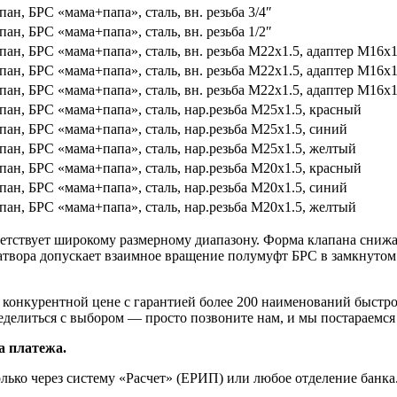
ан, БРС «мама+папа», сталь, вн. резьба 3/4″
ан, БРС «мама+папа», сталь, вн. резьба 1/2″
ан, БРС «мама+папа», сталь, вн. резьба M22х1.5, адаптер M16х
ан, БРС «мама+папа», сталь, вн. резьба M22х1.5, адаптер M16х1
ан, БРС «мама+папа», сталь, вн. резьба M22х1.5, адаптер M16х1
ан, БРС «мама+папа», сталь, нар.резьба M25х1.5, красный
ан, БРС «мама+папа», сталь, нар.резьба M25х1.5, синий
пан, БРС «мама+папа», сталь, нар.резьба M25х1.5, желтый
ан, БРС «мама+папа», сталь, нар.резьба M20х1.5, красный
ан, БРС «мама+папа», сталь, нар.резьба M20х1.5, синий
пан, БРС «мама+папа», сталь, нар.резьба M20х1.5, желтый
ветствует широкому размерному диапазону. Форма клапана сниж
атвора допускает взаимное вращение полумуфт БРС в замкнутом
о конкурентной цене с гарантией более 200 наименований быст
делиться с выбором — просто позвоните нам, и мы постараемся 
а платежа.
лько через систему «Расчет» (ЕРИП) или любое отделение банка