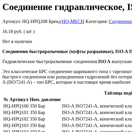
Соединение гидравлическое, IS
Артикул:
HQ-HPQ208
Бренд:
HQ-MECH
Категория:
Соединени
16.18
руб.
( шт )
Нет в наличии
Соединения быстроразъемные (муфты разрывные), ISO-A I
Гидравлические быстроразъемные соединения
ISO A
выпускают
Это классическое БРС соединение шарикового типа с тарельча
быстрого соединения или разъединения гидролиний без потери
A (ISO7241-A) – тип БРС, которые в настоящее время наиболее 
Таблица под
№ Артикул
Ном. давление
HQ-HPQ100
350 Бар
ISO-A ISO7241-A, конический клап
HQ-HPQ101
350 Бар
ISO-A ISO7241-A, конический клап
HQ-HPQ102
350 Бар
ISO-A ISO7241-A, конический клап
HQ-HPQ103
350 Бар
ISO-A ISO7241-A, конический клап
HQ-HPQ104
350 Бар
ISO-A ISO7241-A, конический клап