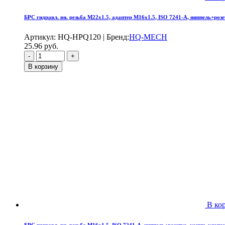
БРС гидравл. вн. резьба М22х1.5, адаптер М16х1.5, ISO 7241-A, ниппель+розет
Артикул:
HQ-HPQ120
|
Бренд:
HQ-MECH
25.96
руб.
В корзину
В ко
БРС гидравл. вн. резьба М16х1.5, ISO 7241-A, ниппель+розетка, конич. клапан