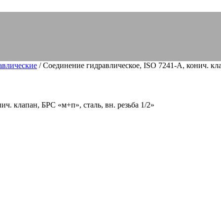
авлические
/ Соединение гидравлическое, ISO 7241-A, конич. клап
ч. клапан, БРС «м+п», сталь, вн. резьба 1/2»